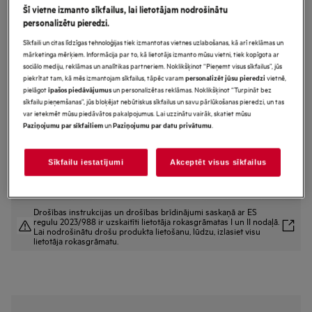
Šī vietne izmanto sīkfailus, lai lietotājam nodrošinātu
TR7G8BE
personalizētu pieredzi.
Veļas žāvētājs ar siltumsūkni
Sīkfaili un citas līdzīgas tehnoloģijas tiek izmantotas vietnes uzlabošanas, kā arī reklāmas un
7000.sērija ar SensiDry® 8 kg
mārketinga mērķiem. Informācija par to, kā lietotājs izmanto mūsu vietni, tiek kopīgota ar
sociālo mediju, reklāmas un analītikas partneriem. Noklikšķinot “Pieņemt visus sīkfailus”, jūs
piekrītat tam, kā mēs izmantojam sīkfailus, tāpēc varam
vietnē,
personalizēt jūsu pieredzi
pielāgot
un personalizētas reklāmas. Noklikšķinot “Turpināt bez
īpašos piedāvājumus
Ražojuma informācijas lapa
sīkfailu pieņemšanas”, jūs bloķējat nebūtiskus sīkfailus un savu pārlūkošanas pieredzi, un tas
Priekšrocības
var ietekmēt mūsu piedāvātos pakalpojumus. Lai uzzinātu vairāk, skatiet mūsu
un
.
Paziņojumu par sīkfailiem
Paziņojumu par datu privātumu
Siltumsūkņa žāvētājs “SensiDry®”: efektīva žāvēšana zemā temperatūrā.
Programma “SpeedDry” saudzīgi izžāvē līdz 4 kg veļas 75 minūtēs.*
Izmantojiet ”MixDry”, lai vienmērīgi izžāvētu dažādu audumu apģērbus.
Sīkfailu iestatījumi
Akceptēt visus sīkfailus
Drošības instrukcijas un drošības brīdinājumi saskaņā ar ES
regulu 2023/988 ir uzskaitīti lietotāja rokasgrāmatas I un II nodaļā.
Lai nodrošinātu drošu produkta lietošanu, lūdzu, izlasiet visu
lietotāja rokasgrāmatu.