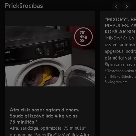
Priekšrocības
”MIXDRY”. B
PIEPŪLES. Ž
KOPĀ AR SI
”MixDry” ērti, v
izžāvē sintētis
apģērbus, nodro
pārmērīgi vai n
Šķirošana nav 
* Testēšana veikta 
sintētisko šķiedru 
5 kilogramiem.
Ātrs cikls saspringtām dienām.
Saudzīgi izžāvē līdz 4 kg veļas
75 minūtēs.*
Ātra, saudzīga, optimizēta: 75 minūšu*
programma “SpeedDry” izžāvē līdz 4 kg