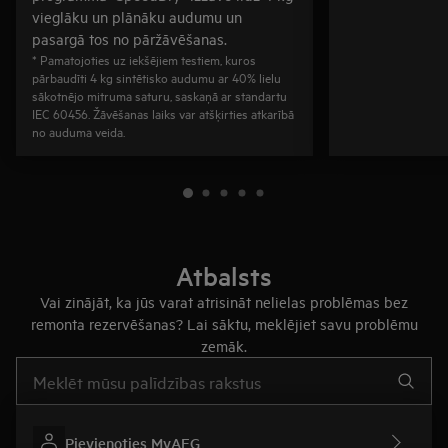
vieglāku un plānāku audumu un
pasargā tos no pāržāvēšanas.
* Pamatojoties uz iekšējiem testiem, kuros
pārbaudīti 4 kg sintētisko audumu ar 40% lielu
sākotnējo mitruma saturu, saskaņā ar standartu
IEC 60456. Žāvēšanas laiks var atšķirties atkarībā
no auduma veida.
Atbalsts
Vai zinājāt, ka jūs varat atrisināt nelielas problēmas bez
remonta rezervēšanas? Lai sāktu, meklējiet savu problēmu
zemāk.
Rakstiet, lai meklētu rakstus par atbalstu
Pievienoties MyAEG