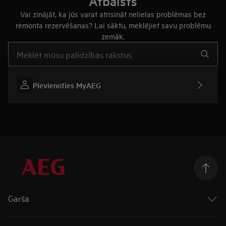
Atbalsts
Vai zinājāt, ka jūs varat atrisināt nelielas problēmas bez
remonta rezervēšanas? Lai sāktu, meklējiet savu problēmu
zemāk.
Rakstiet, lai meklētu rakstus par atbalstu
Pievienoties MyAEG
Garša
Cepeškrāsnis