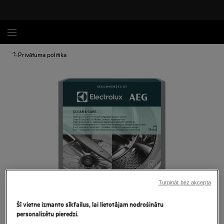
Privātuma politika
Turpināt bez akcepta
Palielināt
Šī vietne izmanto sīkfailus, lai lietotājam nodrošinātu
personalizētu pieredzi.