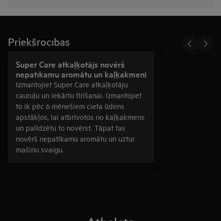
Priekšrocības
Super Care atkaļķotājs novērš
nepatīkamu aromātu un kaļķakmeni
Izmantojiet Super Care atkaļķotāju
cauruļu un iekārtu tīrīšanai. Izmantojiet
to ik pēc 6 mēnešiem cieta ūdens
apstākļos, lai atbrīvotos no kaļķakmens
un palīdzētu to novērst. Tāpat tas
novērš nepatīkamu aromātu un uztur
mašīnu svaigu.