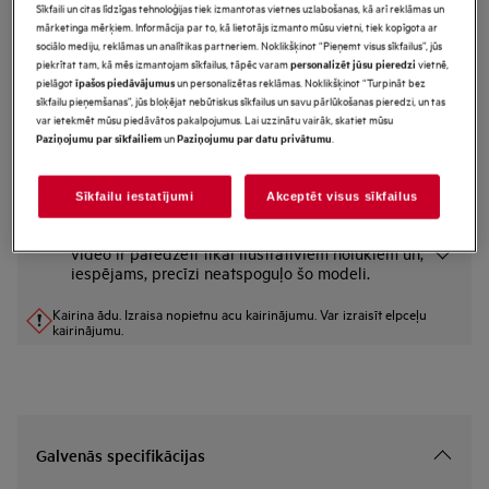
Sīkfaili un citas līdzīgas tehnoloģijas tiek izmantotas vietnes uzlabošanas, kā arī reklāmas un
M2GCP121
mārketinga mērķiem. Informācija par to, kā lietotājs izmanto mūsu vietni, tiek kopīgota ar
„Clean&Care“ tīrīšanas līdzeklis - 3
sociālo mediju, reklāmas un analītikas partneriem. Noklikšķinot “Pieņemt visus sīkfailus”, jūs
piekrītat tam, kā mēs izmantojam sīkfailus, tāpēc varam
vietnē,
personalizēt jūsu pieredzi
vienā (12 gab.)
pielāgot
un personalizētas reklāmas. Noklikšķinot “Turpināt bez
īpašos piedāvājumus
sīkfailu pieņemšanas”, jūs bloķējat nebūtiskus sīkfailus un savu pārlūkošanas pieredzi, un tas
Priekšrocības
var ietekmēt mūsu piedāvātos pakalpojumus. Lai uzzinātu vairāk, skatiet mūsu
Clean & Care 3 in 1 nodrošina efektīvu ierīču atkaļķošanu.
un
.
Paziņojumu par sīkfailiem
Paziņojumu par datu privātumu
Super Care atkaļķotājs palīdz novērst nepatīkamu aromātu un kaļķakmeni.
Sīkfailu iestatījumi
Akceptēt visus sīkfailus
*Produkta lapas galerijā redzamie fotoattēli un
video ir paredzēti tikai ilustratīviem nolūkiem un,
iespējams, precīzi neatspoguļo šo modeli.
Kairina ādu. Izraisa nopietnu acu kairinājumu. Var izraisīt elpceļu
kairinājumu.
Galvenās specifikācijas