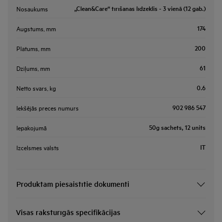
„Clean&Care“ tīrīšanas līdzeklis - 3 vienā (12 gab.)
Nosaukums
174
Augstums, mm
200
Platums, mm
61
Dziļums, mm
0.6
Netto svars, kg
902 986 547
Iekšējās preces numurs
50g sachets, 12 units
Iepakojumā
IT
Izcelsmes valsts
Produktam piesaistītie dokumenti
Visas raksturīgās specifikācijas