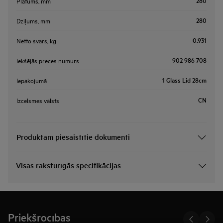
280
Platums, mm
280
Dziļums, mm
0.931
Netto svars, kg
902 986 708
Iekšējās preces numurs
1 Glass Lid 28cm
Iepakojumā
CN
Izcelsmes valsts
Produktam piesaistītie dokumenti
Visas raksturīgās specifikācijas
Priekšrocības