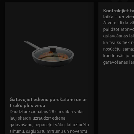
Kontrolējiet 
laikā – un vir
Atvere stikla v
palīdzot atbrīv
gatavošanas laik
ka tvaiks tiek n
nosūcēju, samaz
kondensāciju un
gatavošanas lai
Gatavojiet ēdienu pārskatāmi un ar
tīrāku plīts virsu
Daudzfunkcionālais 28 cm stikla vāks
ļauj skaidri uzraudzīt ēdiena
gatavošanu, nepaceļot vāku, lai uzturētu
siltumu, saglabātu mitrumu un novērstu