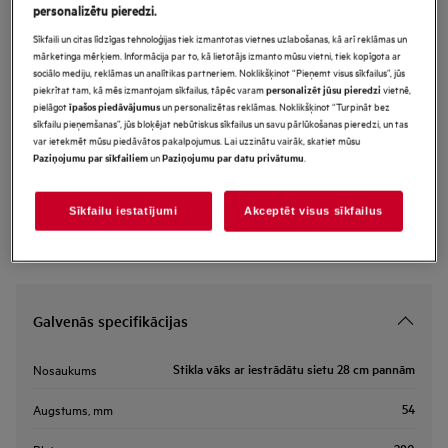
personalizētu pieredzi.
A9HOL28
Stikla vāks ar iestrādātu sietu 28 cm
Sīkfaili un citas līdzīgas tehnoloģijas tiek izmantotas vietnes uzlabošanas, kā arī reklāmas un
mārketinga mērķiem. Informācija par to, kā lietotājs izmanto mūsu vietni, tiek kopīgota ar
pannām
sociālo mediju, reklāmas un analītikas partneriem. Noklikšķinot “Pieņemt visus sīkfailus”, jūs
piekrītat tam, kā mēs izmantojam sīkfailus, tāpēc varam
vietnē,
personalizēt jūsu pieredzi
Priekšrocības
pielāgot
un personalizētas reklāmas. Noklikšķinot “Turpināt bez
īpašos piedāvājumus
28 cm stikla vāks ”Easy2Clean CookPro” vokpannai un pannai.
sīkfailu pieņemšanas”, jūs bloķējat nebūtiskus sīkfailus un savu pārlūkošanas pieredzi, un tas
28 cm stikla vāks ar tvaika atveri un integrētu caurduri.
var ietekmēt mūsu piedāvātos pakalpojumus. Lai uzzinātu vairāk, skatiet mūsu
Ventilācijas atvere stikla vākā ļauj tvaikam izplūst.
un
.
Paziņojumu par sīkfailiem
Paziņojumu par datu privātumu
Efektīvi nolejiet šķidrumu ar vākā integrēto caurduri.
Sīkfailu iestatījumi
Akceptēt visus sīkfailus
Galvenās specifikācijas
Stikla vāks ar iestrādātu sietu 28 cm pannām
Nosaukums
54
Augstums, mm