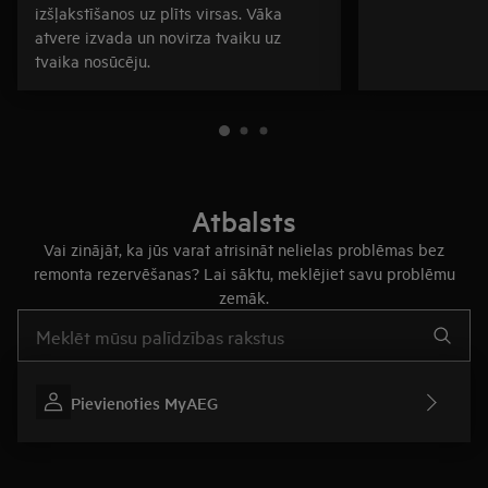
izšļakstīšanos uz plīts virsas. Vāka
atvere izvada un novirza tvaiku uz
tvaika nosūcēju.
Atbalsts
Vai zinājāt, ka jūs varat atrisināt nelielas problēmas bez
remonta rezervēšanas? Lai sāktu, meklējiet savu problēmu
zemāk.
Rakstiet, lai meklētu rakstus par atbalstu
Pievienoties MyAEG